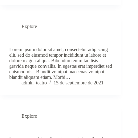
Explore
Cursus Inhac Habitasse Platea Dictumst Quisque
Lorem ipsum dolor sit amet, consectetur adipiscing
elit, sed do eiusmod tempor incididunt ut labore et
dolore magna aliqua. Bibendum enim facilisis
gravida neque convallis. In egestas erat imperdiet sed
euismod nisi. Blandit volutpat maecenas volutpat
blandit aliquam etiam. Morbi…
admin_teatro
15 de septiembre de 2021
Explore
Donec Massa Sapien Faucibus Etmolestie