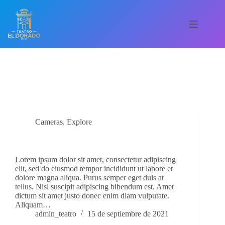
Saltar
al
contenido
Menú
Inicio
Categoría
Explore
Conócenos
Galería de eventos
Contáctanos!
Cameras
,
Explore
Pulvinar Mattis Nunc Sedblandit Libero Volutpat
Lorem ipsum dolor sit amet, consectetur adipiscing
elit, sed do eiusmod tempor incididunt ut labore et
dolore magna aliqua. Purus semper eget duis at
tellus. Nisl suscipit adipiscing bibendum est. Amet
dictum sit amet justo donec enim diam vulputate.
Aliquam…
admin_teatro
15 de septiembre de 2021