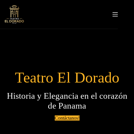
Saltar
al
contenido
Menú
Inicio
Conócenos
Galería de eventos
Contáctanos!
Teatro El Dorado
Historia y Elegancia en el corazón
de Panama
Contáctanos!